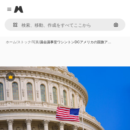
Magnific
Close menu
画像で
ホーム
/
ストック
/
写真
/
議会議事堂ワシントンDCアメリカの国旗ア…
Premium