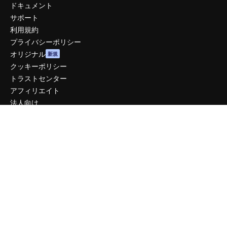
ドキュメント
サポート
利用規約
プライバシーポリシー
オリジナル
新規
クッキーポリシー
トラストセンター
アフィリエイト
法人向け
運営
料金
会社概要
Reviews
採用情報
検索トレンド
ブログ
イベント