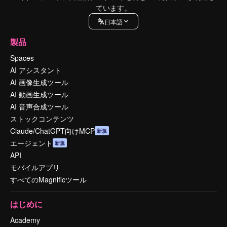
ています。
日本語
製品
Spaces
AI アシスタント
AI 画像生成ツール
AI 動画生成ツール
AI 音声合成ツール
ストックコンテンツ
Claude/ChatGPT向けMCP
新規
エージェント
新規
API
モバイルアプリ
すべてのMagnificツール
はじめに
Academy