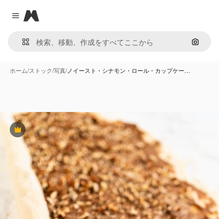
Magnific
Close menu
画像で
ホーム
/
ストック
/
写真
/
ノイースト・シナモン・ロール・カップケー…
Premium