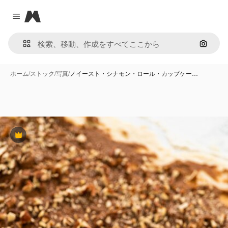
Magnific
Close menu
画像で
ホーム
/
ストック
/
写真
/
ノイースト・シナモン・ロール・カップケー…
Premium