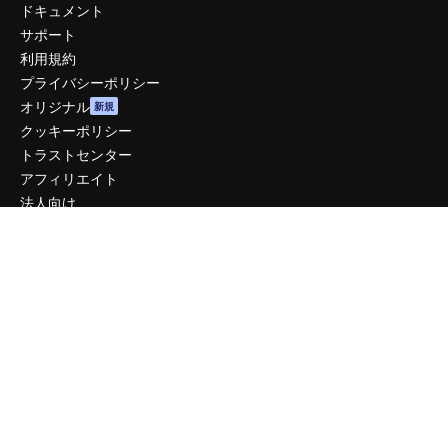
ドキュメント
サポート
利用規約
プライバシーポリシー
オリジナル
新規
クッキーポリシー
トラストセンター
アフィリエイト
法人向け
運営
料金
会社概要
Reviews
採用情報
検索トレンド
ブログ
イベント