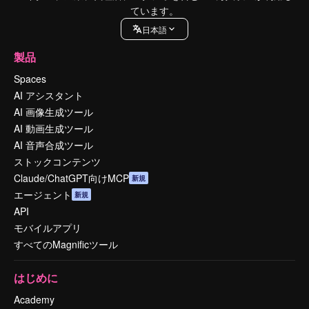
ています。
日本語
製品
Spaces
AI アシスタント
AI 画像生成ツール
AI 動画生成ツール
AI 音声合成ツール
ストックコンテンツ
Claude/ChatGPT向けMCP
新規
エージェント
新規
API
モバイルアプリ
すべてのMagnificツール
はじめに
Academy