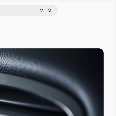
画像で検索
検索