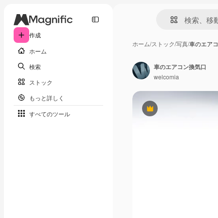
作成
ホーム
/
ストック
/
写真
/
車のエア
ホーム
検索
車のエアコン換気口
welcomia
ストック
もっと詳しく
Premium
すべてのツール