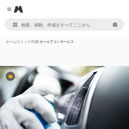
Magnific
Close menu
画像で
ホーム
/
ストック
/
写真
/
カーエアコンサービス
Premium