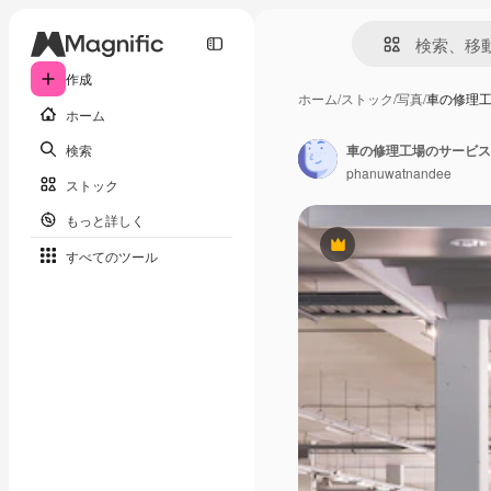
作成
ホーム
/
ストック
/
写真
/
車の修理
ホーム
検索
車の修理工場のサービス
phanuwatnandee
ストック
もっと詳しく
Premium
すべてのツール