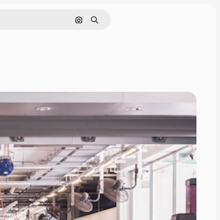
画像で検索
検索