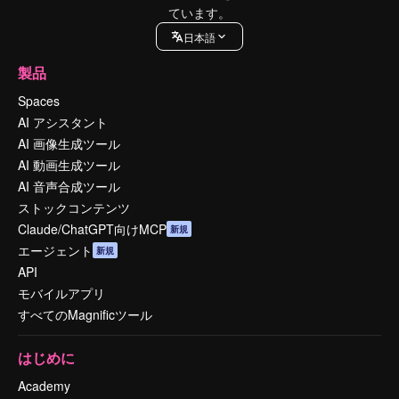
ています。
日本語
製品
Spaces
AI アシスタント
AI 画像生成ツール
AI 動画生成ツール
AI 音声合成ツール
ストックコンテンツ
Claude/ChatGPT向けMCP
新規
エージェント
新規
API
モバイルアプリ
すべてのMagnificツール
はじめに
Academy