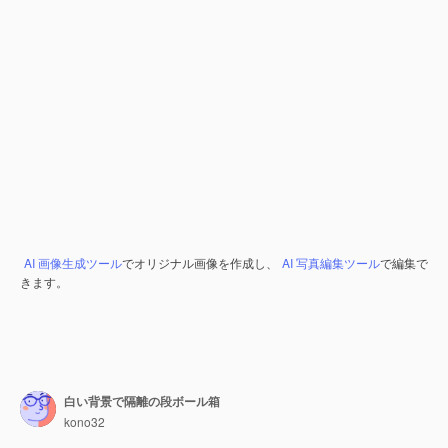
AI 画像生成ツール
でオリジナル画像を作成し、
AI 写真編集ツール
で編集で
きます。
白い背景で隔離の段ボール箱
kono32