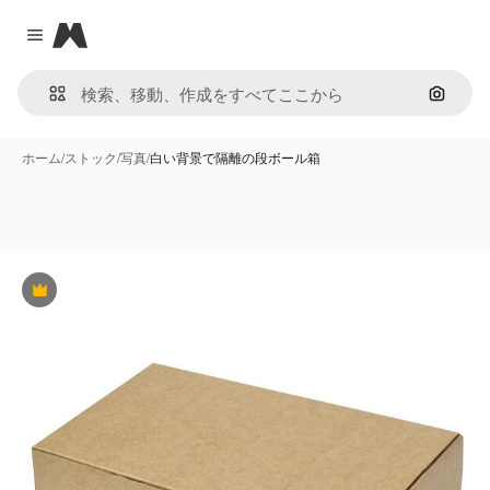
Magnific
Close menu
画像で
ホーム
/
ストック
/
写真
/
白い背景で隔離の段ボール箱
Premium