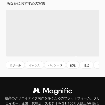
あなたにおすすめの写真
段ボール
ボックス
パッケージ
配達
運送
コン
最高のクリエイティブ制作を導くためのプラットフォーム。クリ
エイター、企業、代理店、スタジオを含む100万人以上が利用し