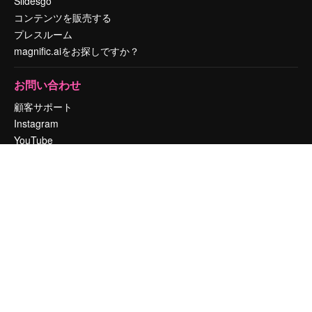
Slidesgo
コンテンツを販売する
プレスルーム
magnific.aiをお探しですか？
お問い合わせ
顧客サポート
Instagram
YouTube
LinkedIn
TikTok
Discord
X
Reddit
Copyright © 2010-
2026
Freepik Company S.L.U.
無断複写・転載を禁じま
す
.