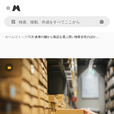
Magnific
Close menu
画像で
ホーム
/
ストック
/
写真
/
倉庫の棚から製品を選ぶ買い物客女性のぼか…
Premium