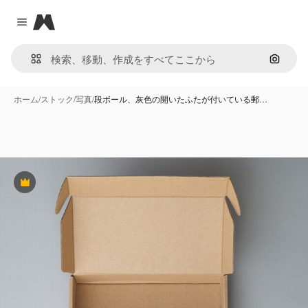
Magnific
Close menu
画像で
ホーム
/
ストック
/
写真
/
段ボール、灰色の開いたふたが付いている郵…
Premium