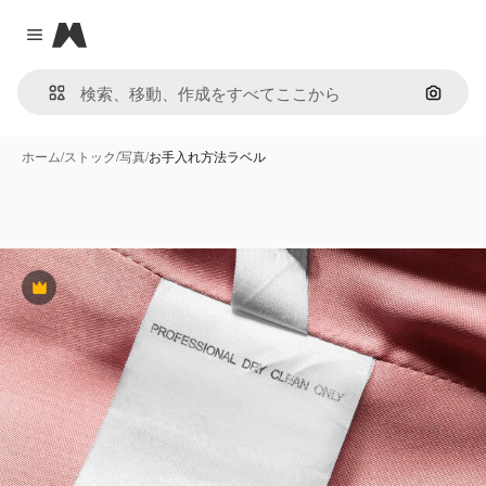
Magnific
Close menu
画像で
ホーム
/
ストック
/
写真
/
お手入れ方法ラベル
Premium