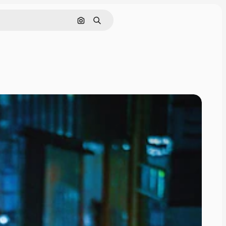
画像で検索
検索