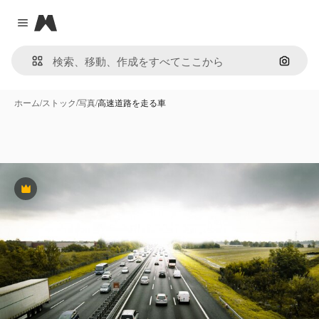
Magnific
Close menu
画像で
ホーム
/
ストック
/
写真
/
高速道路を走る車
Premium