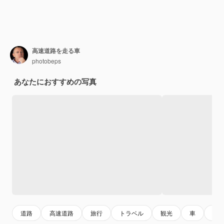
高速道路を走る車
photobeps
あなたにおすすめの写真
道路
高速道路
旅行
トラベル
観光
車
乗