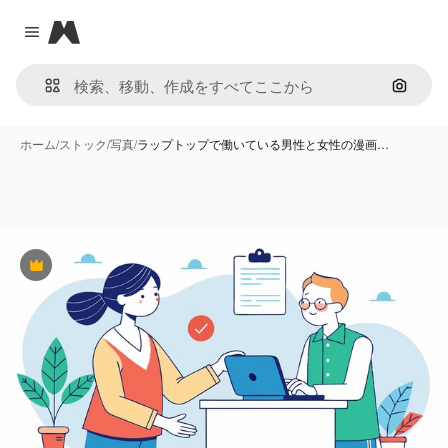
Magnific
Close menu
画像で
ホーム
/
ストック
/
写真
/
ラップトップで働いている男性と女性の漫画…
Premium