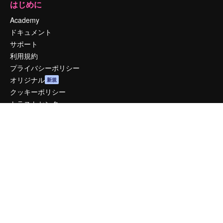
はじめに
Academy
ドキュメント
サポート
利用規約
プライバシーポリシー
オリジナル
新規
クッキーポリシー
トラストセンター
アフィリエイト
法人向け
運営
料金
会社概要
Reviews
採用情報
検索トレンド