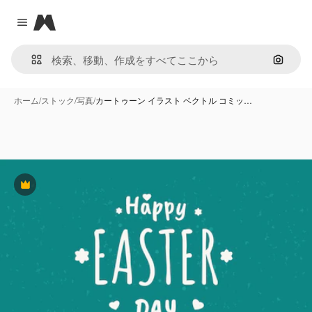
Magnific
Close menu
画像で
ホーム
/
ストック
/
写真
/
カートゥーン イラスト ベクトル コミッ…
Premium