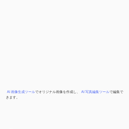
AI 画像生成ツール
でオリジナル画像を作成し、
AI 写真編集ツール
で編集で
きます。