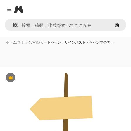
Magnific
Close menu
画像で
ホーム
/
ストック
/
写真
/
カートゥーン・サインポスト・キャンプのテ…
Premium