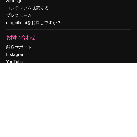
Slidesgo
コンテンツを販売する
プレスルーム
magnific.aiをお探しですか？
お問い合わせ
顧客サポート
Instagram
YouTube
LinkedIn
TikTok
Discord
X
Reddit
Copyright © 2010-
2026
Freepik Company S.L.U.
無断複写・転載を禁じま
す
.