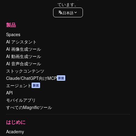
ています。
日本語
製品
Spaces
AI アシスタント
AI 画像生成ツール
AI 動画生成ツール
AI 音声合成ツール
ストックコンテンツ
Claude/ChatGPT向けMCP
新規
エージェント
新規
API
モバイルアプリ
すべてのMagnificツール
はじめに
Academy