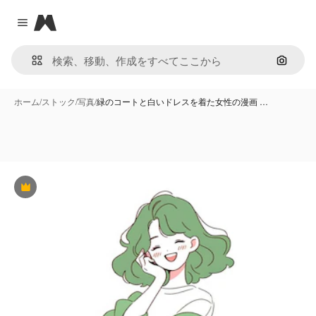
Magnific
Close menu
画像で
ホーム
/
ストック
/
写真
/
緑のコートと白いドレスを着た女性の漫画 …
Premium