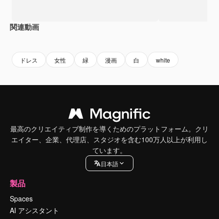
関連動画
Premium
Premium
Premium
Premium
AIによっ
ドレス
女性
緑
漫画
白
white
最高のクリエイティブ制作を導くためのプラットフォーム。クリ
エイター、企業、代理店、スタジオを含む100万人以上が利用し
ています。
日本語
製品
Spaces
AI アシスタント