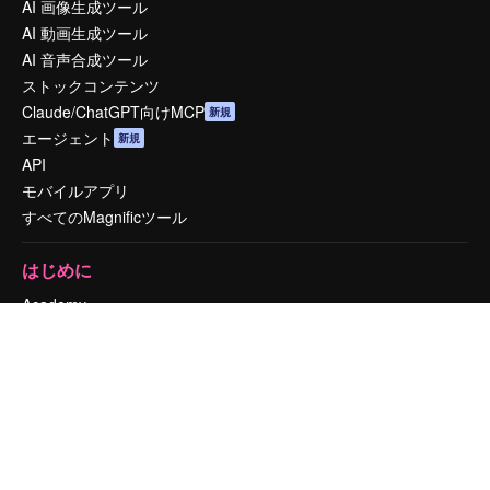
AI 画像生成ツール
AI 動画生成ツール
AI 音声合成ツール
ストックコンテンツ
Claude/ChatGPT向けMCP
新規
エージェント
新規
API
モバイルアプリ
すべてのMagnificツール
はじめに
Academy
ドキュメント
サポート
利用規約
プライバシーポリシー
オリジナル
新規
クッキーポリシー
トラストセンター