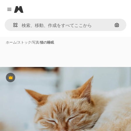
Magnific
Close menu
画像で
ホーム
/
ストック
/
写真
/
猫の睡眠
Premium