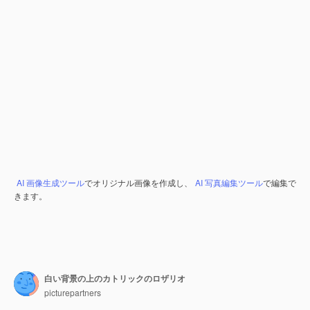
AI 画像生成ツール
でオリジナル画像を作成し、
AI 写真編集ツール
で編集で
きます。
白い背景の上のカトリックのロザリオ
picturepartners