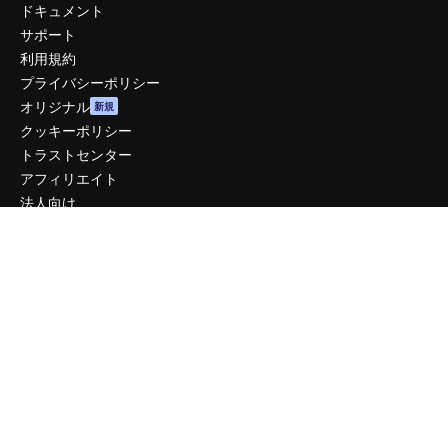
ドキュメント
サポート
利用規約
プライバシーポリシー
オリジナル
新規
クッキーポリシー
トラストセンター
アフィリエイト
法人向け
運営
料金
会社概要
Reviews
採用情報
検索トレンド
ブログ
イベント