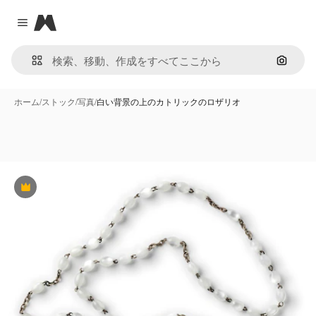
Magnific
Close menu
画像で
ホーム
/
ストック
/
写真
/
白い背景の上のカトリックのロザリオ
Premium