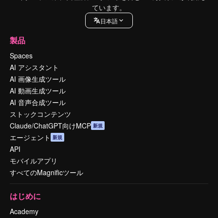
ています。
日本語
製品
Spaces
AI アシスタント
AI 画像生成ツール
AI 動画生成ツール
AI 音声合成ツール
ストックコンテンツ
Claude/ChatGPT向けMCP
新規
エージェント
新規
API
モバイルアプリ
すべてのMagnificツール
はじめに
Academy