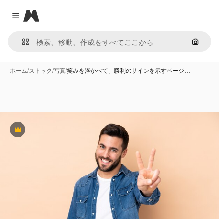
Magnific
Close menu
画像で
ホーム
/
ストック
/
写真
/
笑みを浮かべて、勝利のサインを示すベージ…
Premium