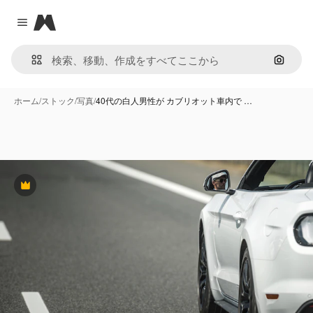
Magnific
Close menu
画像で
ホーム
/
ストック
/
写真
/
40代の白人男性が カブリオット車内で …
Premium