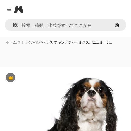
Magnific
Close menu
画像で
ホーム
/
ストック
/
写真
/
キャバリアキングチャールズスパニエル、3…
Premium