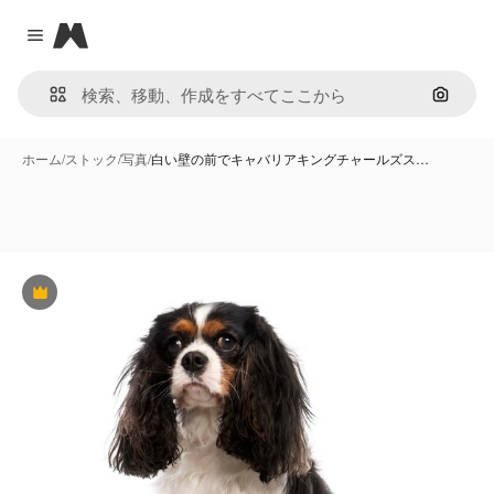
Magnific
Close menu
画像で
ホーム
/
ストック
/
写真
/
白い壁の前でキャバリアキングチャールズス…
Premium