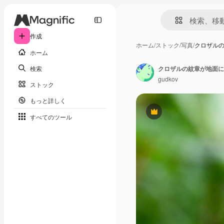
作成
ホーム
/
ストック
/
写真
/
クロザル
ホーム
検索
クロザルの紋章が地面に
gudkov
ストック
もっと詳しく
Premium
すべてのツール