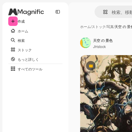
作成
ホーム
/
ストック
/
写真
/
天空 の 景
ホーム
検索
天空 の 景色
JHstock
ストック
もっと詳しく
Premium
すべてのツール