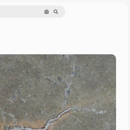
画像で検索
検索