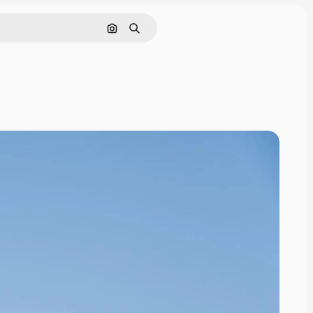
画像で検索
検索