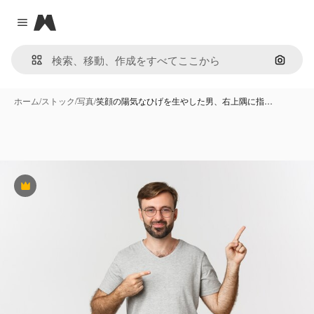
Magnific
Close menu
画像で
ホーム
/
ストック
/
写真
/
笑顔の陽気なひげを生やした男、右上隅に指…
Premium