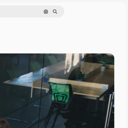
画像で検索
検索