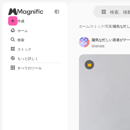
作成
ホーム
/
ストック
/
写真
/
陽気な忙
ホーム
検索
陽気な忙しい若者がテー
bilahata
ストック
もっと詳しく
Premium
すべてのツール