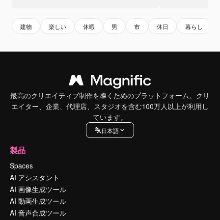
建物
楽しい
休暇
男
市
休日
暮らし
最高のクリエイティブ制作を導くためのプラットフォーム。クリ
エイター、企業、代理店、スタジオを含む100万人以上が利用し
ています。
日本語
製品
Spaces
AI アシスタント
AI 画像生成ツール
AI 動画生成ツール
AI 音声合成ツール