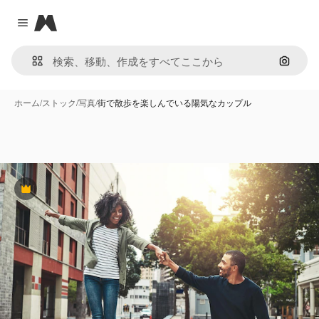
Magnific
Close menu
画像で
ホーム
/
ストック
/
写真
/
街で散歩を楽しんでいる陽気なカップル
Premium