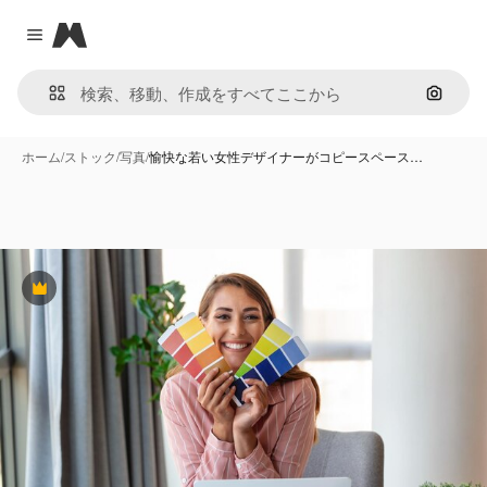
Magnific
Close menu
画像で
ホーム
/
ストック
/
写真
/
愉快な若い女性デザイナーがコピースペース…
Premium