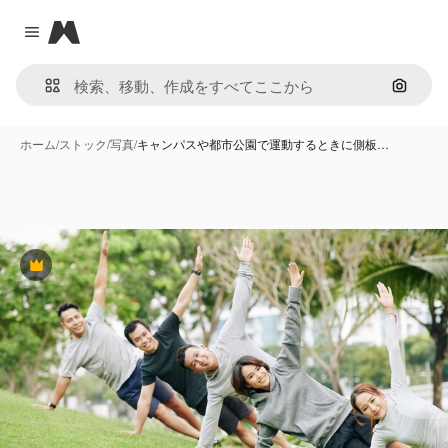
Magnific
Close menu
画像で
ホーム
/
ストック
/
写真
/
キャンパスや都市公園で運動するときに側板…
Premium