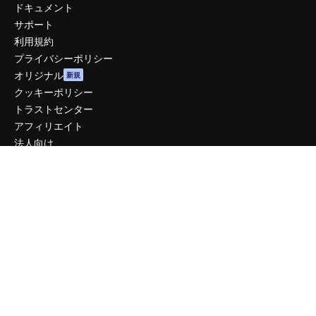
ドキュメント
サポート
利用規約
プライバシーポリシー
オリジナル
新規
クッキーポリシー
トラストセンター
アフィリエイト
法人向け
運営
料金
会社概要
Reviews
採用情報
検索トレンド
ブログ
イベント