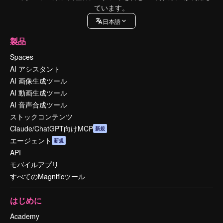
ています。
日本語
製品
Spaces
AI アシスタント
AI 画像生成ツール
AI 動画生成ツール
AI 音声合成ツール
ストックコンテンツ
Claude/ChatGPT向けMCP
新規
エージェント
新規
API
モバイルアプリ
すべてのMagnificツール
はじめに
Academy