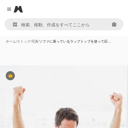
Magnific
Close menu
画像で
ホーム
/
ストック
/
写真
/
ソファに座っているラップトップを使って応…
Premium