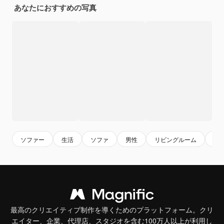
あなたにおすすめの写真
ソファー
生活
ソファ
男性
リビングルーム
リ
最高のクリエイティブ制作を導くためのプラットフォーム。クリ
エイター、企業、代理店、スタジオを含む100万人以上が利用し