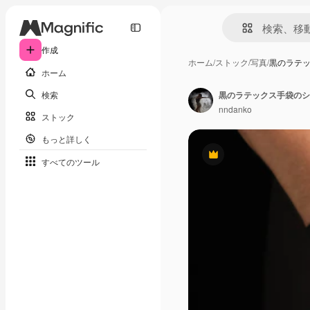
作成
ホーム
/
ストック
/
写真
/
黒のラテ
ホーム
検索
黒のラテックス手袋のシ
nndanko
ストック
もっと詳しく
Premium
すべてのツール