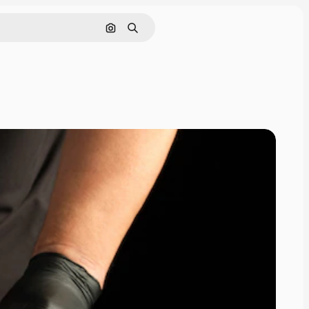
画像で検索
検索