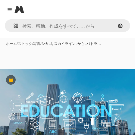
Magnific
Close menu
画像で
ホーム
/
ストック
/
写真
/
シカゴ, スカイライン, から, バトラ…
Premium