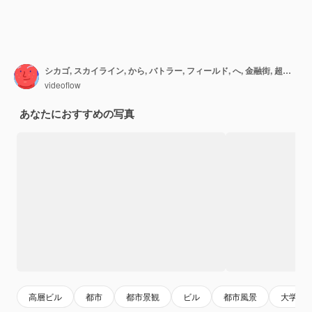
シカゴ, スカイライン, から, バトラー, フィールド, へ, 金融街, 超高層ビル, 日, 時間, シカゴ, イリノイ, アメリカ, 公園, そして, 庭, 教育, 概念, 学術, 研究, 一流, 大学, hologram
videoflow
あなたにおすすめの写真
高層ビル
都市
都市景観
ビル
都市風景
大学