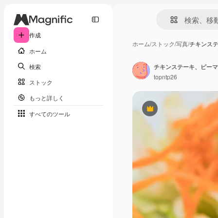
作成
ホーム
/
ストック
/
写真
/
チキンス
ホーム
検索
チキンステーキ、ピーマ
topntp26
ストック
もっと詳しく
Premium
すべてのツール