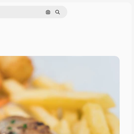
画像で検索
検索