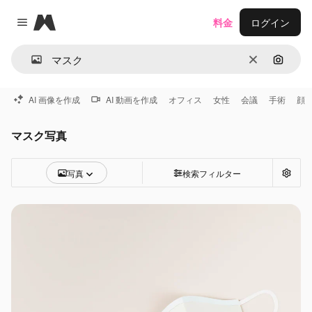
Magnific
料金
ログイン
Close menu
消去
画像で
AI 画像を作成
AI 動画を作成
オフィス
女性
会議
手術
顔
マスク写真
写真
検索フィルター