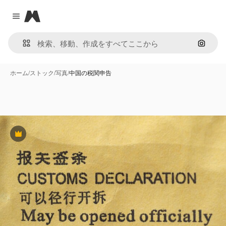
Magnific
Close menu
画像で
ホーム
/
ストック
/
写真
/
中国の税関申告
Premium