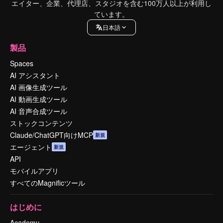
エイター、企業、代理店、スタジオを含む100万人以上が利用し
ています。
日本語
製品
Spaces
AI アシスタント
AI 画像生成ツール
AI 動画生成ツール
AI 音声合成ツール
ストックコンテンツ
Claude/ChatGPT向けMCP
新規
エージェント
新規
API
モバイルアプリ
すべてのMagnificツール
はじめに
Academy