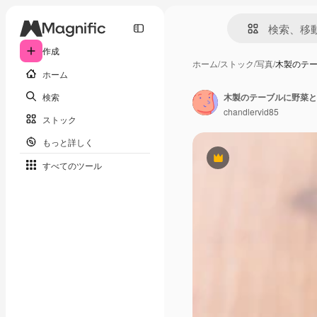
作成
ホーム
/
ストック
/
写真
/
木製のテ
ホーム
検索
木製のテーブルに野菜と
chandlervid85
ストック
もっと詳しく
Premium
すべてのツール