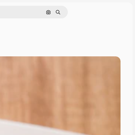
画像で検索
検索