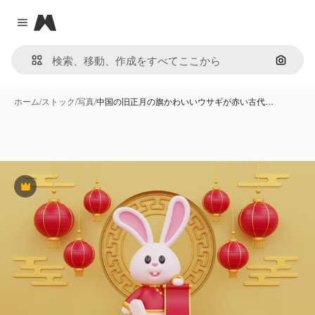
Magnific
Close menu
画像で
ホーム
/
ストック
/
写真
/
中国の旧正月の旗かわいいウサギが赤い古代…
Premium