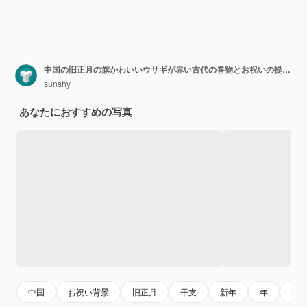
中国の旧正月の旗かわいいウサギが赤い古代の巻物とお祝いの提灯を吊るし、中国の祭りの月のCYN 2023年のウサギの3Dレンダリング
sunshy_
あなたにおすすめの写真
中国
お祝い背景
旧正月
干支
新年
年
バ