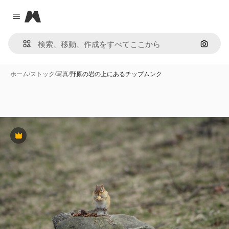
Magnific
Close menu
画像で
ホーム
/
ストック
/
写真
/
野原の岩の上にあるチップムンク
Premium