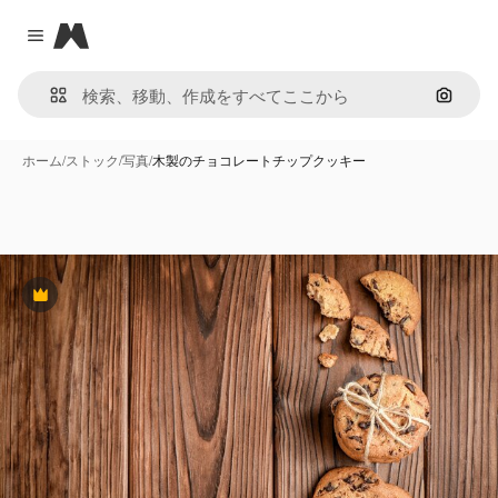
Magnific
Close menu
画像で
ホーム
/
ストック
/
写真
/
木製のチョコレートチップクッキー
Premium