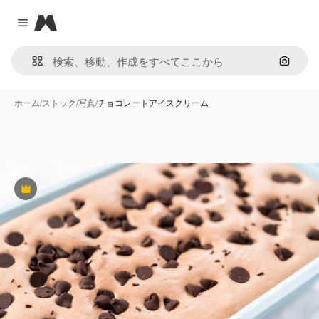
Magnific
Close menu
画像で
ホーム
/
ストック
/
写真
/
チョコレートアイスクリーム
Premium