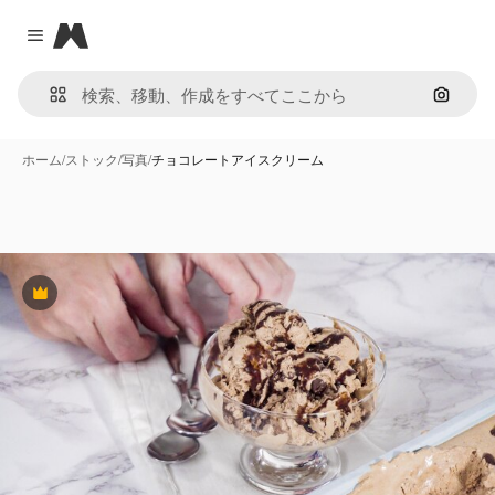
Magnific
Close menu
画像で
ホーム
/
ストック
/
写真
/
チョコレートアイスクリーム
Premium