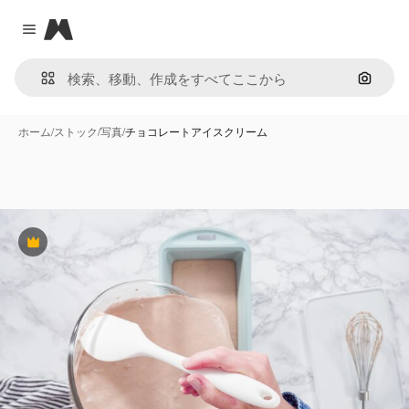
Magnific
Close menu
画像で
ホーム
/
ストック
/
写真
/
チョコレートアイスクリーム
Premium