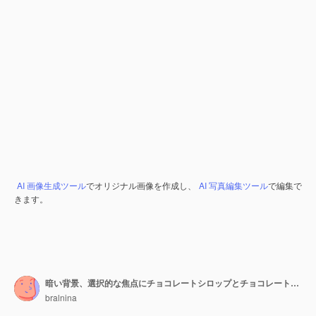
AI 画像生成ツール
でオリジナル画像を作成し、
AI 写真編集ツール
で編集で
きます。
暗い背景、選択的な焦点にチョコレートシロップとチョコレートマフィン。
bralnina