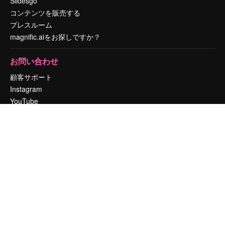
Slidesgo
コンテンツを販売する
プレスルーム
magnific.aiをお探しですか？
お問い合わせ
顧客サポート
Instagram
YouTube
LinkedIn
TikTok
Discord
X
Reddit
Copyright © 2010-
2026
Freepik Company S.L.U.
無断複写・転載を禁じま
す
.