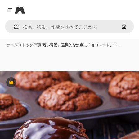
Magnific
Close menu
画像で
ホーム
/
ストック
/
写真
/
暗い背景、選択的な焦点にチョコレートシロ…
Premium