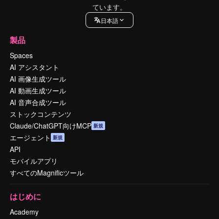
ています。
日本語
製品
Spaces
AI アシスタント
AI 画像生成ツール
AI 動画生成ツール
AI 音声合成ツール
ストックコンテンツ
Claude/ChatGPT向けMCP
新規
エージェント
新規
API
モバイルアプリ
すべてのMagnificツール
はじめに
Academy