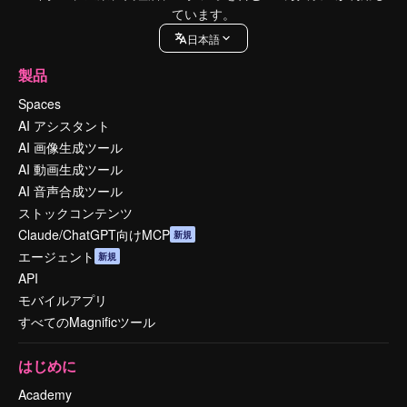
ています。
日本語
製品
Spaces
AI アシスタント
AI 画像生成ツール
AI 動画生成ツール
AI 音声合成ツール
ストックコンテンツ
Claude/ChatGPT向けMCP
新規
エージェント
新規
API
モバイルアプリ
すべてのMagnificツール
はじめに
Academy