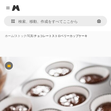
Magnific
Close menu
画像で
ホーム
/
ストック
/
写真
/
チョコレートストロベリーカップケーキ
Premium