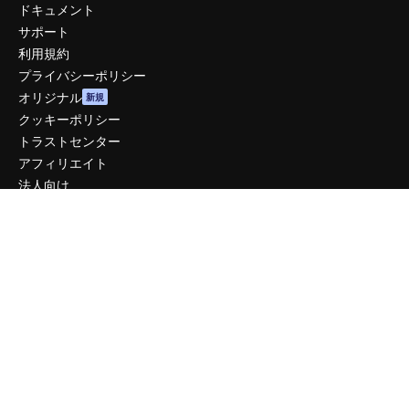
ドキュメント
サポート
利用規約
プライバシーポリシー
オリジナル
新規
クッキーポリシー
トラストセンター
アフィリエイト
法人向け
運営
料金
会社概要
Reviews
採用情報
検索トレンド
ブログ
イベント