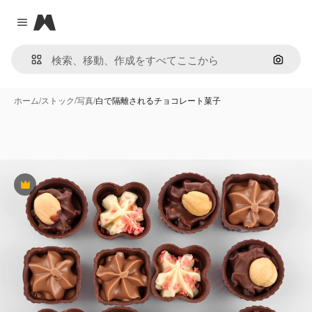
Magnific
Close menu
画像で
ホーム
/
ストック
/
写真
/
白で隔離されるチョコレート菓子
Premium