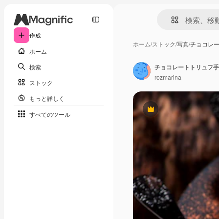
作成
ホーム
/
ストック
/
写真
/
チョコレ
ホーム
検索
チョコレートトリュフ手
rozmarina
ストック
もっと詳しく
Premium
すべてのツール