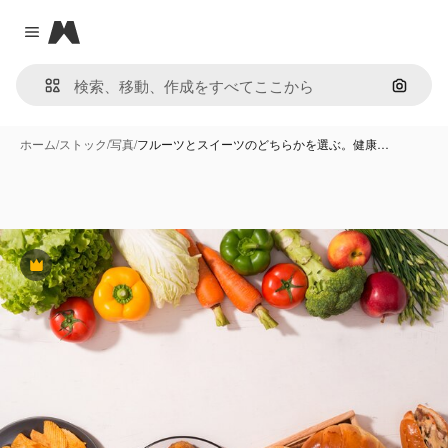
Magnific
Close menu
画像で
ホーム
/
ストック
/
写真
/
フルーツとスイーツのどちらかを選ぶ。健康…
Premium