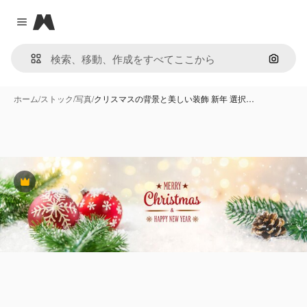
Magnific
Close menu
画像で
ホーム
/
ストック
/
写真
/
クリスマスの背景と美しい装飾 新年 選択…
Premium